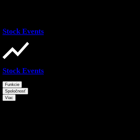
Stock Events
Stock Events
Funkcie
Spoločnosť
Viac