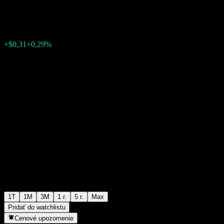
$106,90
0
+$0,31
+0,29%
Posledný týždeň
1T
1M
3M
1 r.
5 r.
Max
Pridať do watchlistu
Cenové upozornenie