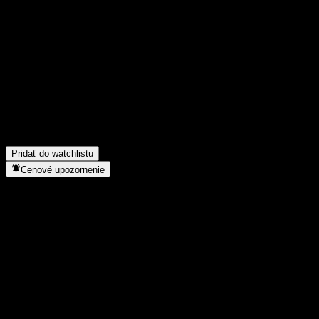
Podeľ sa o svoj názor
FAQ
Aká je dnes cena akcie spoločnosti HSBC Bank USA N.A. Cap
Aký ticker má akcia spoločnosti HSBC Bank USA N.A. Capped
Rastie cena akcií spoločnosti HSBC Bank USA N.A. Capped Po
Do akého sektora patrí HSBC Bank USA N.A. Capped Point t
Kedy spoločnosť HSBC Bank USA N.A. Capped Point to Point C
Pridať do watchlistu
Cenové upozornenie