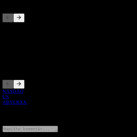
Konkurenti
Tento zoznam je analýza založená na nedávnych trhových udalostiach
O aplikácii
Show more...
CEO
Zalistovania
NASDAQ
US
ABYLRXX
0 Comments