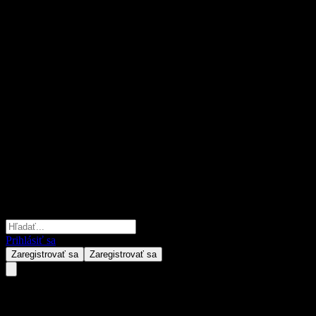
Prihlásiť sa
Zaregistrovať sa
Zaregistrovať sa
HSBC Bank USA N.A. Capped 