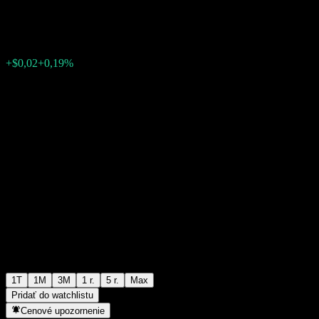
$10,30
0
+$0,02
+0,19%
Posledný týždeň
1T
1M
3M
1 r.
5 r.
Max
Pridať do watchlistu
Cenové upozornenie