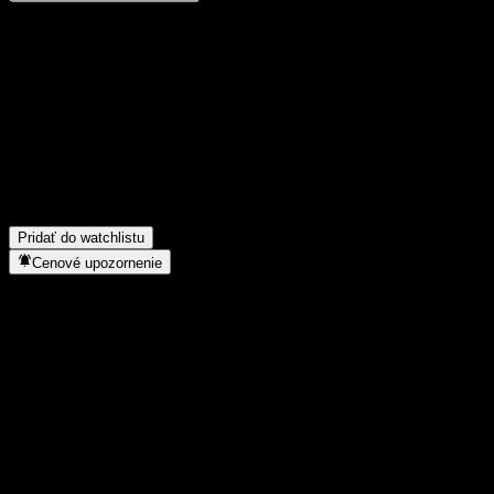
Podeľ sa o svoj názor
FAQ
Aká je dnes cena akcie spoločnosti ACCFMXX?
▼
Aký ticker má akcia spoločnosti ACCFMXX?
▼
Do akého sektora patrí ACCFMXX?
▼
Kedy spoločnosť ACCFMXX uskutočnila split akcií?
▼
Pridať do watchlistu
Cenové upozornenie