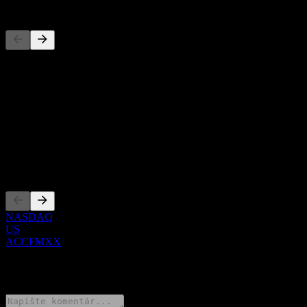
Konkurenti
Tento zoznam je analýza založená na nedávnych trhových
udalostiach. Nejde o investičné odporúčanie.
O aplikácii
Show more...
CEO
Zalistovania
NASDAQ
US
ACCFMXX
0 Comments