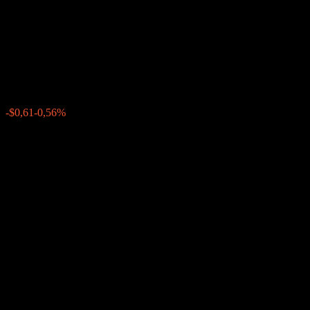
Dual Directional Worst Of
Barrier Note ACIYRXX
$109,01
0
-$0,61
-0,56%
Posledný týždeň