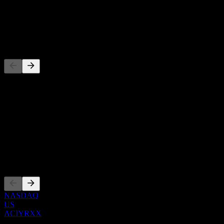
-
Dividenda
-
Konkurenti
Tento zoznam je analýza založená na nedávnych trhových
udalostiach. Nejde o investičné odporúčanie.
O aplikácii
Show more...
CEO
Zalistovania
NASDAQ
US
ACIYRXX