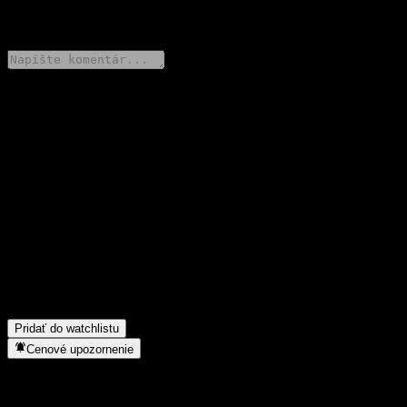
0 Comments
Podeľ sa o svoj názor
FAQ
Aká je dnes cena akcie spoločnosti Morgan Stanley Finance LLC
Dual Directional Worst Of Barrier Note ACIYRXX?
▼
Aký ticker má akcia spoločnosti Morgan Stanley Finance LLC
Dual Directional Worst Of Barrier Note ACIYRXX?
▼
Do akého sektora patrí Morgan Stanley Finance LLC Dual
Directional Worst Of Barrier Note ACIYRXX?
▼
Kedy spoločnosť Morgan Stanley Finance LLC Dual Directional
Worst Of Barrier Note ACIYRXX uskutočnila split akcií?
▼
Pridať do watchlistu
Cenové upozornenie