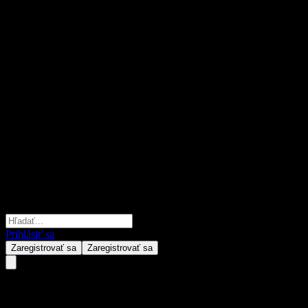
Prihlásiť sa
Zaregistrovať sa
Zaregistrovať sa
Morgan Stanley Finance LLC