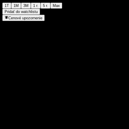
1T
1M
3M
1 r.
5 r.
Max
Pridať do watchlistu
Cenové upozornenie
Štatistiky
Denné maximum
-
Denné minimum
-
52-týždňové maximum
109,01
52-týždňové minimum
90,45
Objem obchodov
-
Priem. objem
-
Trhová kap.
0
Pomer P/E
-
Dividendový výnos