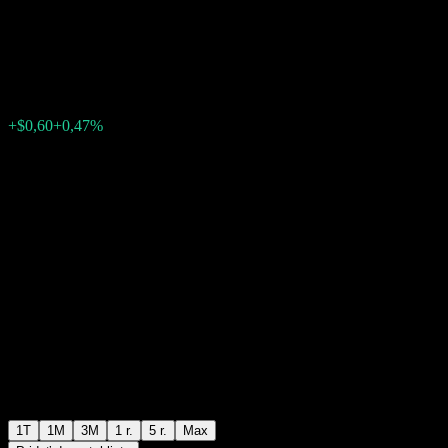
Buffer Note ACLIJXX
$129,55
0
+$0,60
+0,47%
Posledný týždeň
1T
1M
3M
1 r.
5 r.
Max