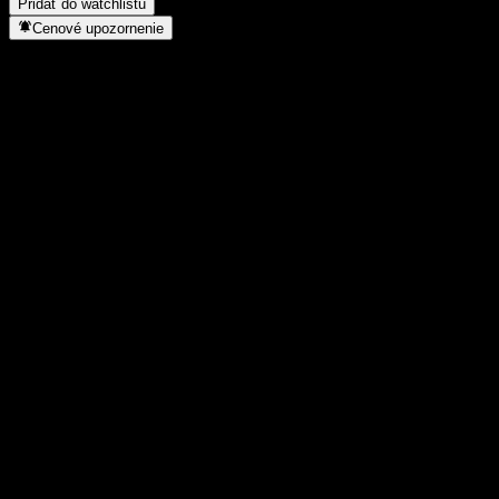
Pridať do watchlistu
Cenové upozornenie
Štatistiky
Denné maximum
21,51
Denné minimum
21,51
52-týždňové maximum
24
52-týždňové minimum
18,3
Objem obchodov
48
Priem. objem
34 720
Trhová kap.
0
Pomer P/E
9,59
Dividendový výnos
2,63%
Dividenda