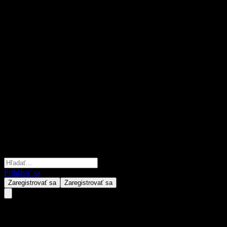
Prihlásiť sa
Zaregistrovať sa
Zaregistrovať sa
Corporacion Actinver.B. De