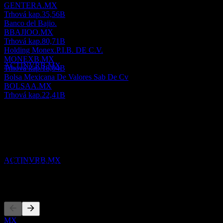
GENTERA.MX
Trhová kap.
35,56B
Banco del Bajio.
Vyplatená dividenda
BBAJIOO.MX
8
Trhová kap.
80,71B
OCT
27
Holding Monex.P.I.B. DE C.V.
Corporacion Actinver.B. De C.V
MONEXB.MX
Odhadované
ACTINVRB.MX
Trhová kap.
18,04B
Bolsa Mexicana De Valores Sab De Cv
BOLSAA.MX
Trhová kap.
22,41B
O aplikácii
Bez dividendy
10
Show more...
JAN
28
CEO
Corporacion Actinver.B. De C.V
ISIN
Odhadované
ACTINVRB.MX
MX01AC0Q0007
Zalistovania
MX