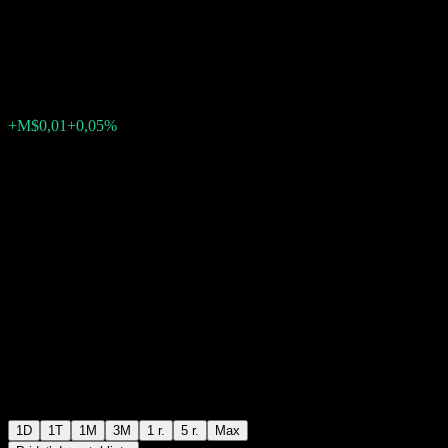
C.V
M$21,51
9
+M$0,01
+0,05%
Thursday 17:54
1D
1T
1M
3M
1 r.
5 r.
Max