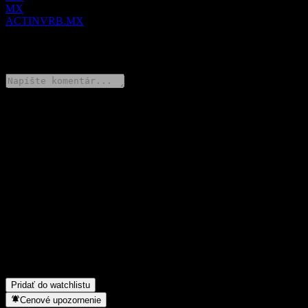
MX
ACTINVRB.MX
0 Comments
Podeľ sa o svoj názor
FAQ
Aká je dnes cena akcie spoločnosti Corporacion Actinver.B. De
C.V?
▼
Aký ticker má akcia spoločnosti Corporacion Actinver.B. De
C.V?
▼
Vypláca Corporacion Actinver.B. De C.V dividendy?
▼
Do akého sektora patrí Corporacion Actinver.B. De C.V?
▼
Kedy spoločnosť Corporacion Actinver.B. De C.V uskutočnila
split akcií?
▼
Pridať do watchlistu
Cenové upozornenie