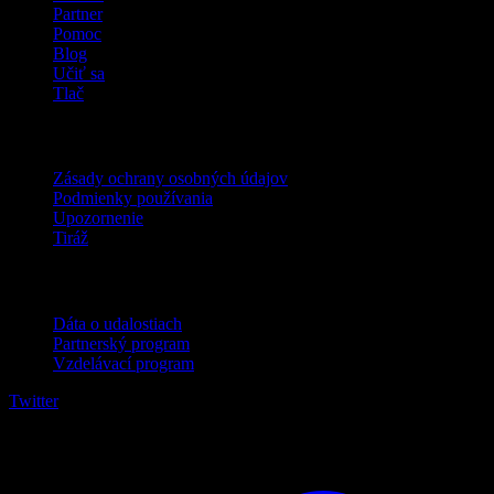
Partner
Pomoc
Blog
Učiť sa
Tlač
Právne
Zásady ochrany osobných údajov
Podmienky používania
Upozornenie
Tiráž
Pre firmy
Dáta o udalostiach
Partnerský program
Vzdelávací program
Twitter