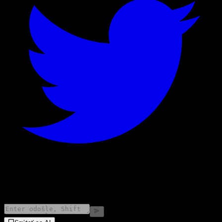
©
2026
Stock Events GmbH