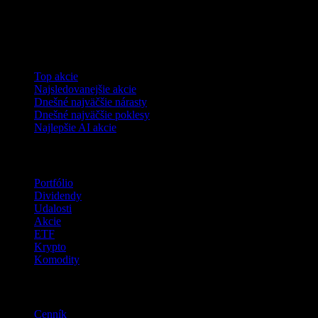
Kolekcie
Top akcie
Najsledovanejšie akcie
Dnešné najväčšie nárasty
Dnešné najväčšie poklesy
Najlepšie AI akcie
Funkcie
Portfólio
Dividendy
Udalosti
Akcie
ETF
Krypto
Komodity
company
Cenník