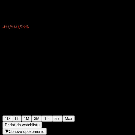
€53,50
6040
-€0,50
-0,93%
Friday 17:01
1D
1T
1M
3M
1 r.
5 r.
Max
Pridať do watchlistu
Cenové upozornenie