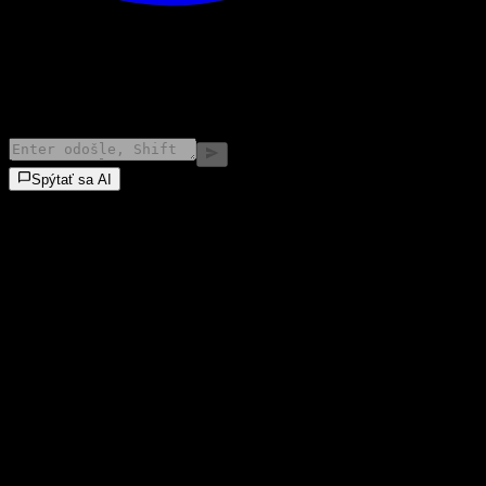
©
2026
Stock Events GmbH
Spýtať sa AI