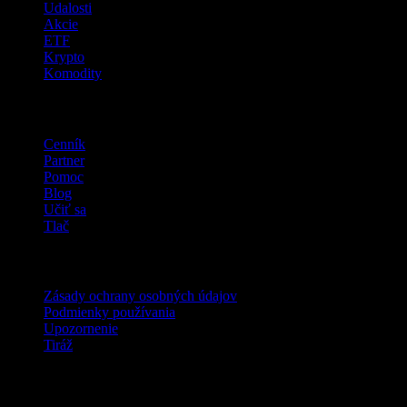
Udalosti
Akcie
ETF
Krypto
Komodity
company
Cenník
Partner
Pomoc
Blog
Učiť sa
Tlač
Právne
Zásady ochrany osobných údajov
Podmienky používania
Upozornenie
Tiráž
Pre firmy