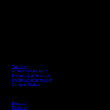
Kolekcie
Top akcie
Najsledovanejšie akcie
Dnešné najväčšie nárasty
Dnešné najväčšie poklesy
Najlepšie AI akcie
Funkcie
Portfólio
Dividendy