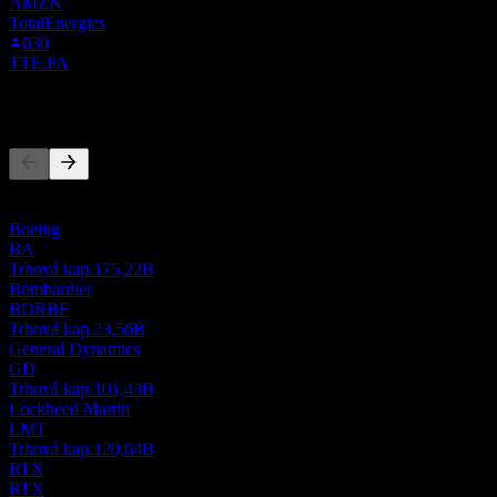
AMZN
TotalEnergies
630
TTE.PA
Konkurenti
Tento zoznam je analýza založená na nedávnych trhových
udalostiach. Nejde o investičné odporúčanie.
Boeing
BA
Trhová kap.
175,22B
Bombardier
BDRBF
Trhová kap.
23,56B
General Dynamics
GD
Trhová kap.
101,43B
Lockheed Martin
LMT
Trhová kap.
120,64B
RTX
RTX