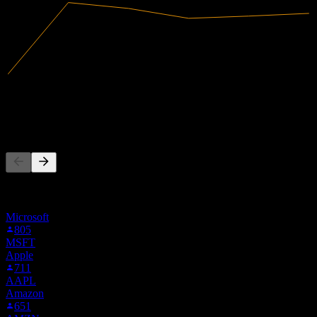
120,86B
Tržby
7,86B
Čistý zisk
Ľudia tiež sledujú
Tento zoznam vychádza zo zoznamov sledovaných titulov
používateľov Stock Events, ktorí sledujú AIRA.MU. Nie je to
investičné odporúčanie.
Microsoft
805
MSFT
Apple
711
AAPL
Amazon
651