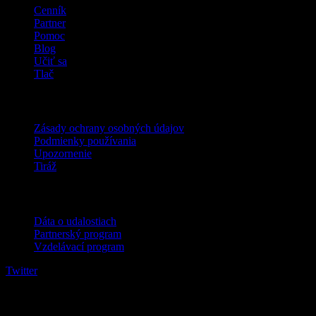
Cenník
Partner
Pomoc
Blog
Učiť sa
Tlač
Právne
Zásady ochrany osobných údajov
Podmienky používania
Upozornenie
Tiráž
Pre firmy
Dáta o udalostiach
Partnerský program
Vzdelávací program
Twitter