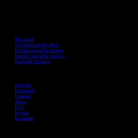
Kolekcie
Top akcie
Najsledovanejšie akcie
Dnešné najväčšie nárasty
Dnešné najväčšie poklesy
Najlepšie AI akcie
Funkcie
Portfólio
Dividendy
Udalosti
Akcie
ETF
Krypto
Komodity
company