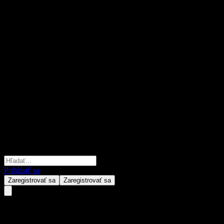
Prihlásiť sa
Zaregistrovať sa
Zaregistrovať sa
Assa Abloy AB