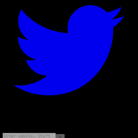
©
2026
Stock Events GmbH