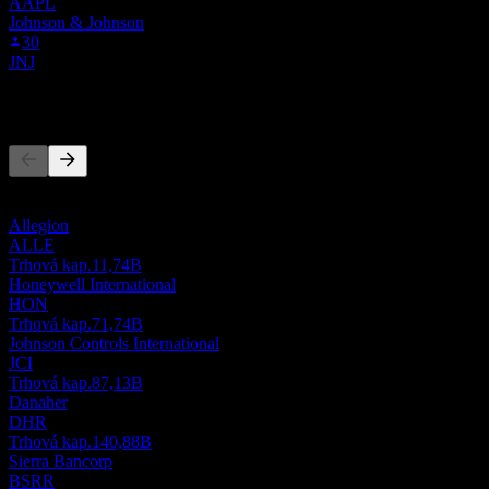
AAPL
Johnson & Johnson
30
JNJ
Konkurenti
Tento zoznam je analýza založená na nedávnych trhových
udalostiach. Nejde o investičné odporúčanie.
Allegion
ALLE
Trhová kap.
11,74B
Honeywell International
HON
Trhová kap.
71,74B
Johnson Controls International
JCI
Trhová kap.
87,13B
Danaher
DHR
Trhová kap.
140,88B
Sierra Bancorp
BSRR