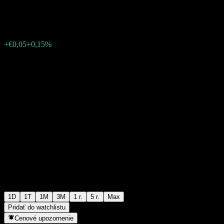
€33,42
226
+€0,05
+0,15%
Friday 19:46
1D
1T
1M
3M
1 r.
5 r.
Max
Pridať do watchlistu
Cenové upozornenie