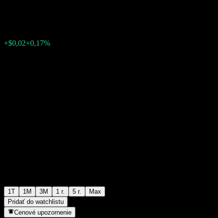
$11,80
1
+$0,02
+0,17%
Posledný týždeň
1T
1M
3M
1 r.
5 r.
Max
Pridať do watchlistu
Cenové upozornenie