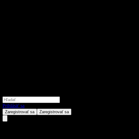
Prihlásiť sa
Zaregistrovať sa
Zaregistrovať sa
AB All Market Real Return Port