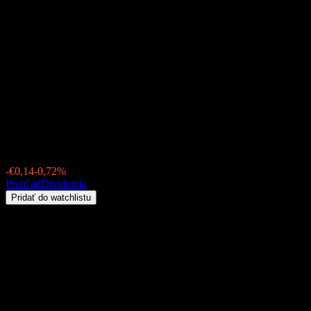
Brand Global Select A
(AT0000857230.FUND)
Dividenda 2026: história, ex-
dividendové dátumy &
dividendový výnos
€19,28
-€0,14
-0,72%
Friday 00:00
Prehľad
Dividenda
Pridať do watchlistu
Dividendový výnos
2,44%
Výška dividendy
€0,47
Posledný ex-dividend dátum
aug 31, 2026
Dátum poslednej výplaty
aug 31, 2026