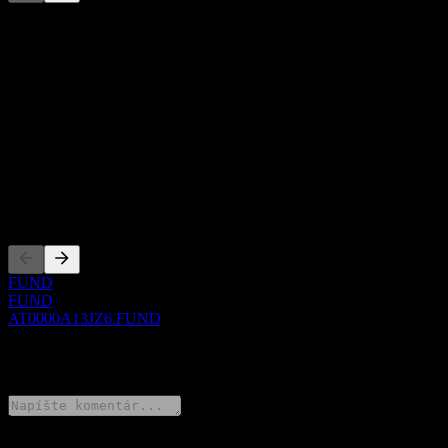
Tento zoznam je analýza založená na nedávnych trhových
udalostiach. Nejde o investičné odporúčanie.
O aplikácii
Show more...
CEO
ISIN
AT0000A13JZ6
Zalistovania
FUND
FUND
AT0000A13JZ6.FUND
0 Comments