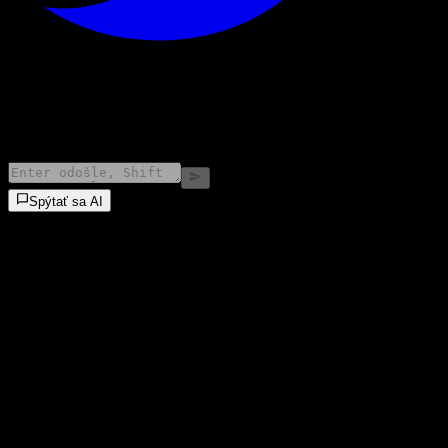
©
2026
Stock Events GmbH
Spýtať sa AI