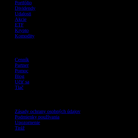
Portfólio
Dividendy
Udalosti
Akcie
ETF
Krypto
Komodity
company
Cenník
Partner
Pomoc
Blog
Učiť sa
Tlač
Právne
Zásady ochrany osobných údajov
Podmienky používania
Upozornenie
Tiráž