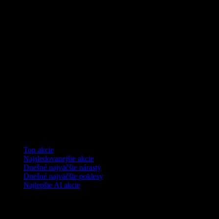
Kolekcie
Top akcie
Najsledovanejšie akcie
Dnešné najväčšie nárasty
Dnešné najväčšie poklesy
Najlepšie AI akcie
Funkcie