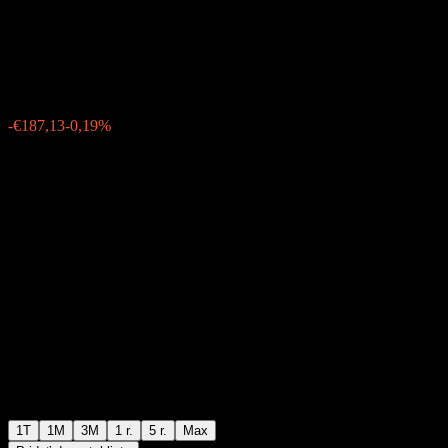
(A2ST)
€98 770,57
0
-€187,13
-0,19%
Posledný týždeň
1T
1M
3M
1 r.
5 r.
Max