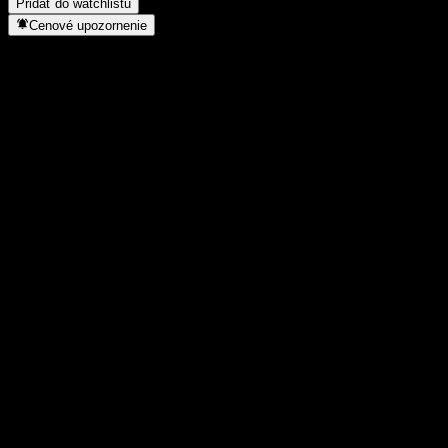
Pridať do watchlistu
Cenové upozornenie
Štatistiky
Denné maximum
98 770,57
Denné minimum
98 770,57
52-týždňové maximum
100 417,25
52-týždňové minimum
97 778,04
Objem obchodov
-
Priem. objem
-
Trhová kap.
0
Pomer P/E
-
Dividendový výnos
1,01%
Dividenda