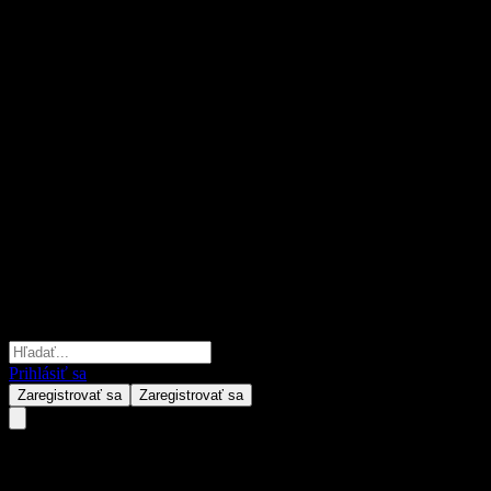
Prihlásiť sa
Zaregistrovať sa
Zaregistrovať sa
Apollo Global Bond ESG