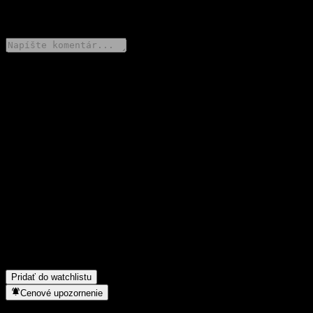
0 Comments
Podeľ sa o svoj názor
FAQ
Aká je dnes cena akcie spoločnosti Global Flexible Strategy Fund
2 VT USD?
▼
Aký ticker má akcia spoločnosti Global Flexible Strategy Fund 2
VT USD?
▼
Rastie cena akcií spoločnosti Global Flexible Strategy Fund 2 VT
USD?
▼
Do akého sektora patrí Global Flexible Strategy Fund 2 VT
USD?
▼
Kedy spoločnosť Global Flexible Strategy Fund 2 VT USD
uskutočnila split akcií?
▼
Pridať do watchlistu
Cenové upozornenie