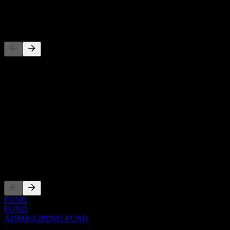
-
Konkurenti
Tento zoznam je analýza založená na nedávnych trhových
udalostiach. Nejde o investičné odporúčanie.
O aplikácii
Show more...
CEO
ISIN
AT0000A2PDM3
Zalistovania
FUND
FUND
AT0000A2PDM3.FUND