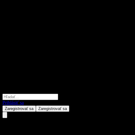
Prihlásiť sa
Zaregistrovať sa
Zaregistrovať sa
Global Flexible Strategy Fund