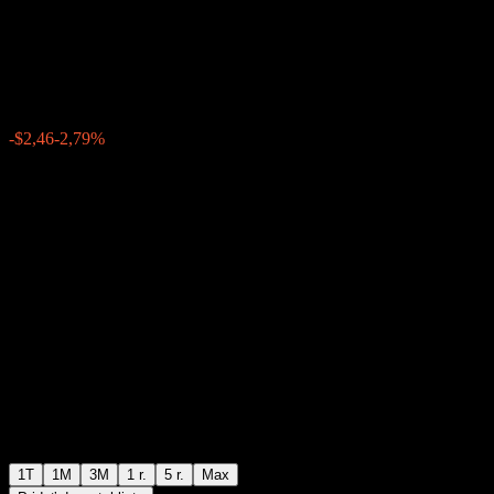
2 VT USD
$85,83
0
-$2,46
-2,79%
Posledný týždeň
1T
1M
3M
1 r.
5 r.
Max