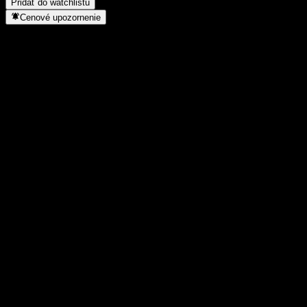
Pridať do watchlistu
Cenové upozornenie
Štatistiky
Denné maximum
-
Denné minimum
-
52-týždňové maximum
90,13
52-týždňové minimum
85,66
Objem obchodov
-
Priem. objem
-
Trhová kap.
0
Pomer P/E
-
Dividendový výnos
-
Dividenda