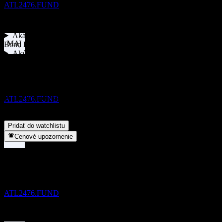
ATL2476.FUND
FAQ
Aká je dnes cena akcie spoločnosti Renaissance U.S. Dollar Corp
Bond F?
▼
Aký ticker má akcia spoločnosti Renaissance U.S. Dollar Corp
Vyplatená dividenda
Bond F?
▼
30
Rastie cena akcií spoločnosti Renaissance U.S. Dollar Corp Bond
NOV
F?
▼
Renaissance U.S. Dollar Corp Bond F
Vypláca Renaissance U.S. Dollar Corp Bond F dividendy?
▼
Odhadované
Do akého sektora patrí Renaissance U.S. Dollar Corp Bond F?
▼
ATL2476.FUND
Kedy spoločnosť Renaissance U.S. Dollar Corp Bond F
uskutočnila split akcií?
▼
Pridať do watchlistu
Cenové upozornenie
Bez dividendy
30
DEC
Renaissance U.S. Dollar Corp Bond F
Odhadované
ATL2476.FUND