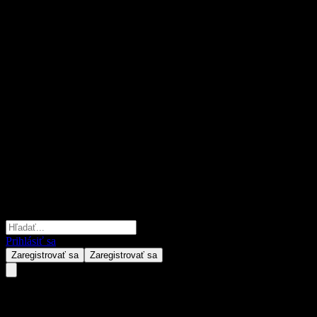
Prihlásiť sa
Zaregistrovať sa
Zaregistrovať sa
Renaissance U.S. Dollar Corp