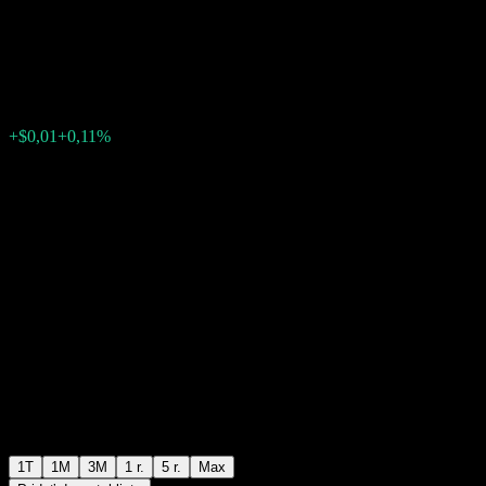
Bond F
$9,05
0
+$0,01
+0,11%
Posledný týždeň
1T
1M
3M
1 r.
5 r.
Max