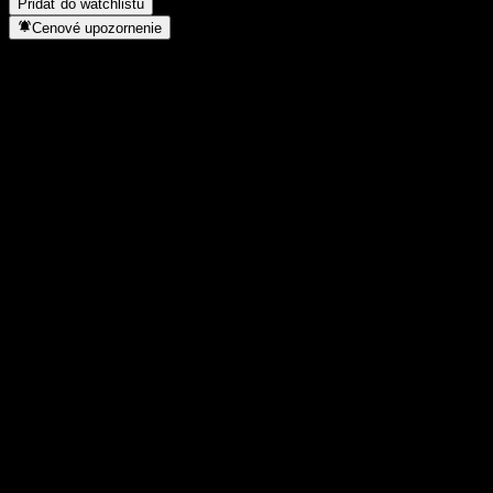
Pridať do watchlistu
Cenové upozornenie
Štatistiky
Denné maximum
9,05
Denné minimum
9,05
52-týždňové maximum
9,39
52-týždňové minimum
8,97
Objem obchodov
-
Priem. objem
-
Trhová kap.
0
Pomer P/E
-
Dividendový výnos
2,8%
Dividenda