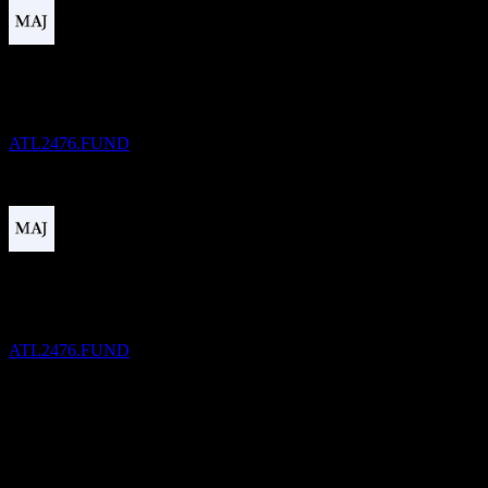
Vyplatená dividenda
30
DEC
Renaissance U.S. Dollar Corp Bond F
Odhadované
ATL2476.FUND
Bez dividendy
1
FEB
27
Renaissance U.S. Dollar Corp Bond F
Odhadované
ATL2476.FUND