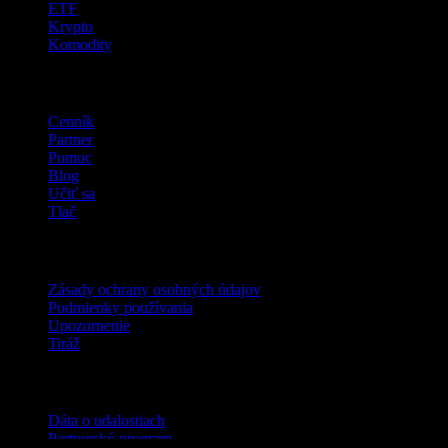
ETF
Krypto
Komodity
company
Cenník
Partner
Pomoc
Blog
Učiť sa
Tlač
Právne
Zásady ochrany osobných údajov
Podmienky používania
Upozornenie
Tiráž
Pre firmy
Dáta o udalostiach
Partnerský program