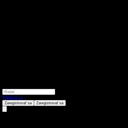
Prihlásiť sa
Zaregistrovať sa
Zaregistrovať sa
Australia Commonwealth of...