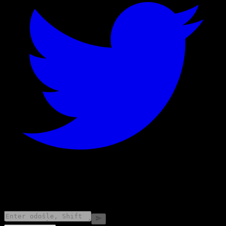
©
2026
Stock Events GmbH