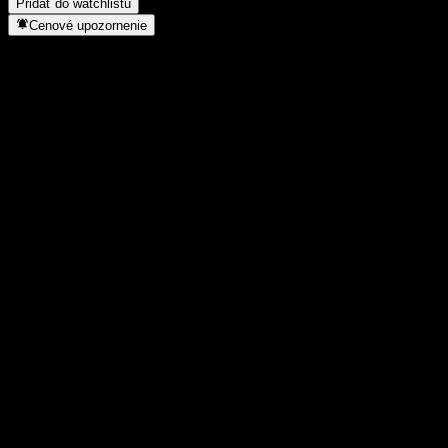
Pridať do watchlistu
Cenové upozornenie
Štatistiky
Denné maximum
-
Denné minimum
-
52-týždňové maximum
100,39
52-týždňové minimum
95,96
Objem obchodov
-
Priem. objem
-
Trhová kap.
0
Pomer P/E
-
Dividendový výnos
4,87%
Dividenda