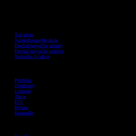
Kolekcie
Top akcie
Najsledovanejšie akcie
Dnešné najväčšie nárasty
Dnešné najväčšie poklesy
Najlepšie AI akcie
Funkcie
Portfólio
Dividendy
Udalosti
Akcie
ETF
Krypto
Komodity
company