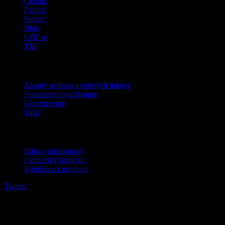
Cenník
Partner
Pomoc
Blog
Učiť sa
Tlač
Právne
Zásady ochrany osobných údajov
Podmienky používania
Upozornenie
Tiráž
Pre firmy
Dáta o udalostiach
Partnerský program
Vzdelávací program
Twitter