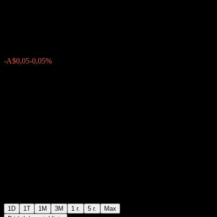
475% 25/37
A$97,54
0
-A$0,05
-0,05%
Friday 15:04
1D
1T
1M
3M
1 r.
5 r.
Max