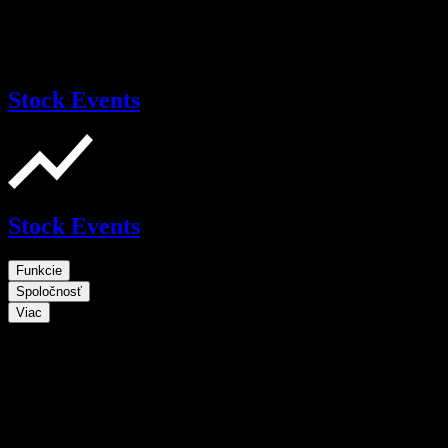
Stock Events
Stock Events
Funkcie
Spoločnosť
Viac