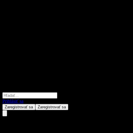
Prihlásiť sa
Zaregistrovať sa
Zaregistrovať sa
AXS Adaptive Plus Fund Class 