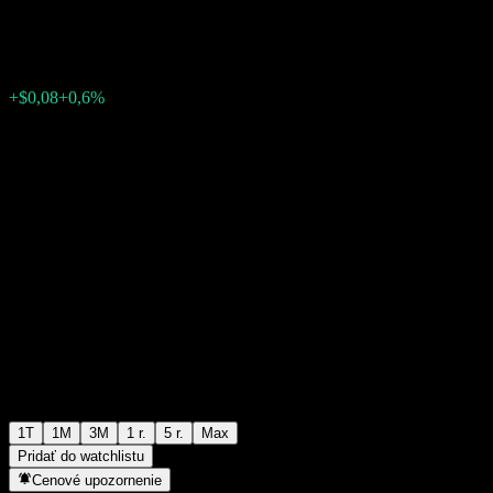
$13,32
0
+$0,08
+0,6%
Posledný týždeň
1T
1M
3M
1 r.
5 r.
Max
Pridať do watchlistu
Cenové upozornenie