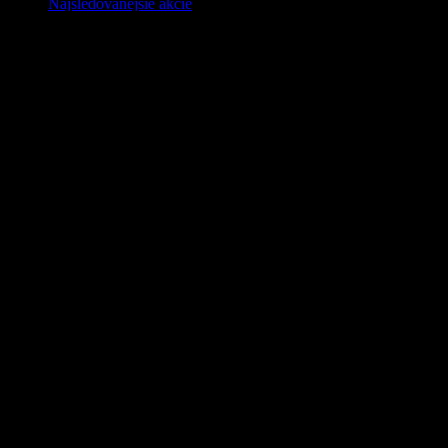
Najsledovanejšie akcie
Dnešné najväčšie nárasty
Dnešné najväčšie poklesy
Najlepšie AI akcie
Funkcie
Portfólio
Dividendy
Udalosti
Akcie
ETF
Krypto
Komodity
company
Cenník
Partner
Pomoc
Blog
Učiť sa
Tlač