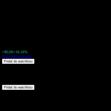
BB Liquidating (BLIAQ)
Dividenda 2026: história, ex-
dividendové dátumy &
dividendový výnos
$0,001300
+$0,00
+18,18%
Friday 00:00
Prehľad
Dividenda
Pridať do watchlistu
Zhrnutie
BB Liquidating (BLIAQ) nevypláca dividendy.
Pridať do watchlistu