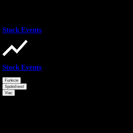
Stock Events
Stock Events
Funkcie
Spoločnosť
Viac