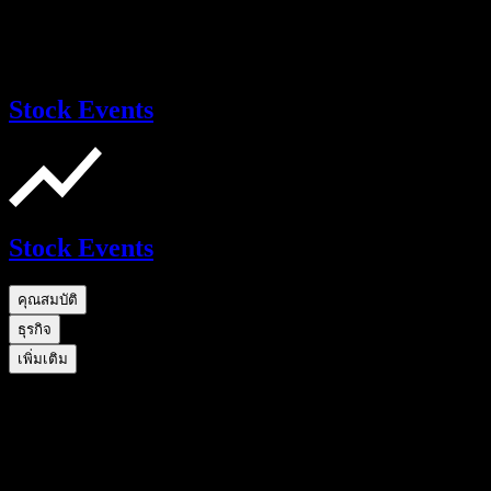
Stock Events
Stock Events
คุณสมบัติ
ธุรกิจ
เพิ่มเติม