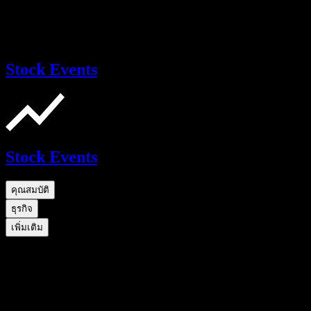
Stock Events
Stock Events
คุณสมบัติ
ธุรกิจ
เพิ่มเติม