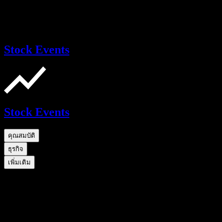
Stock Events
Stock Events
คุณสมบัติ
ธุรกิจ
เพิ่มเติม