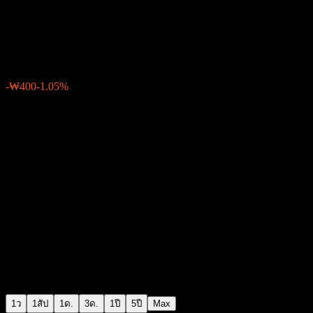
Youngpoong
₩37,750
1
-₩400
-1.05%
06:30 วันนี้
1ว
1สัป
1ด.
3ด.
1ปี
5ปี
Max