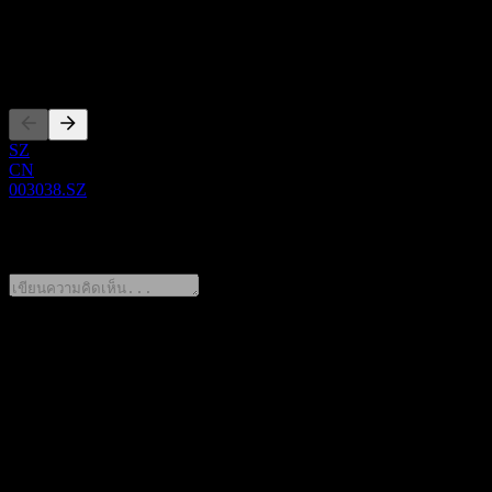
CNE100004CL0
Tianchang ประเทศจีน.
การจดทะเบียน
SZ
CN
003038.SZ
0 Comments
แชร์ความคิดของคุณ
FAQ
วันนี้ราคาหุ้น Anhui Xinbo Aluminum. เท่าไหร่?
▼
สัญลักษณ์หุ้นของ Anhui Xinbo Aluminum. คืออะไร?
▼