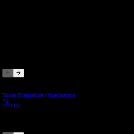
0
อัตราส่วน P/E
-
อัตราผลตอบแทนเงินปันผล
-
เงินปันผล
-
ผู้คนก็ติดตามเช่นกัน
รายการนี้อ้างอิงจากรายการเฝ้าดูของผู้ใช้ Stock Events ที่
ติดตาม 00632R.TW ไม่ใช่คำแนะนำการลงทุน
Taiwan Semiconductor Manufacturing
2
2330.TW
คู่แข่ง