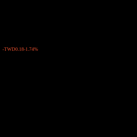
Yuanta DAILY TAIWAN 50
BULL 1X
TWD10.17
4
-TWD0.18
-1.74%
05:30 วันนี้