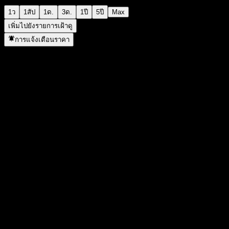
1ว
1สัป
1ด.
3ด.
1ปี
5ปี
Max
เพิ่มไปยังรายการเฝ้าดู
การแจ้งเตือนราคา
สถิติ
ราคาสูงสุดของวัน
10.26
ราคาต่ำสุดของวัน
10.13
สูงสุด 52W
20.34
ต่ำสุด 52W
9.63
ปริมาณการซื้อขาย
166,008,269
ปริมาณเฉลี่ย
181,689,439
มูลค่าตลาด