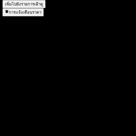
เพิ่มไปยังรายการเฝ้าดู
การแจ้งเตือนราคา
สถิติ
ราคาสูงสุดของวัน
10,165
ราคาต่ำสุดของวัน
10,165
สูงสุด 52W
11,506
ต่ำสุด 52W
9,305
ปริมาณการซื้อขาย
-
ปริมาณเฉลี่ย
-
มูลค่าตลาด
0
อัตราส่วน P/E