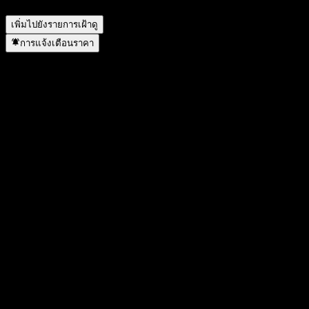
Daiwa India Equity Index ดำเนินการแตกพาร์เมื่อใด?
▼
เพิ่มไปยังรายการเฝ้าดู
การแจ้งเตือนราคา