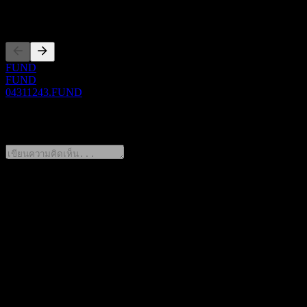
การจดทะเบียน
FUND
FUND
04311243.FUND
0 Comments
แชร์ความคิดของคุณ
FAQ
วันนี้ราคาหุ้น Daiwa India Equity Index เท่าไหร่?
▼
สัญลักษณ์หุ้นของ Daiwa India Equity Index คืออะไร?
▼
Daiwa India Equity Index อยู่ในภาคส่วนใด?
▼