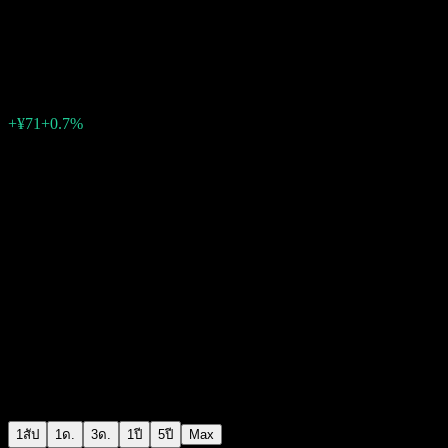
Daiwa India Equity Index
¥10,165
0
+¥71
+0.7%
สัปดาห์ที่ผ่านมา
1สัป
1ด.
3ด.
1ปี
5ปี
Max