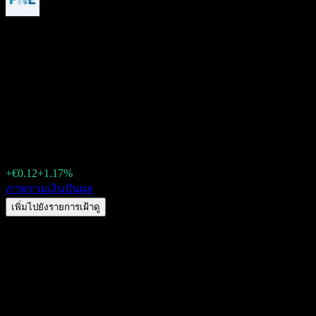
PNE (0KUY.LSE) เงินปันผล
2026: ประวัติ วัน XD & อัตรา
ผลตอบแทน
€10.42
+€0.12
+1.17%
Friday 00:00
ภาพรวม
เงินปันผล
เพิ่มไปยังรายการเฝ้าดู
อัตราผลตอบแทนเงินปันผล
0.39%
จำนวนเงินปันผล
€0.04
วัน XD ล่าสุด
พ.ค. 20, 2026