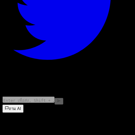
©
2026
Stock Events GmbH
ถาม AI