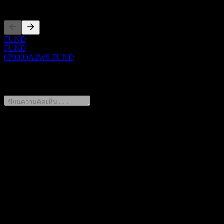
การจดทะเบียน
FUND
FUND
0P0000A2W9.FUND
0 Comments
แชร์ความคิดของคุณ
FAQ
วันนี้ราคาหุ้น Dynamic Global Asset Allocation Fund Series A
USD เท่าไหร่?
▼
สัญลักษณ์หุ้นของ Dynamic Global Asset Allocation Fund
Series A USD คืออะไร?
▼