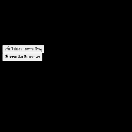
Dynamic Global Asset Allocation Fund Series A USD จ่าย
เงินปันผลหรือไม่?
▼
Dynamic Global Asset Allocation Fund Series A USD อยู่ในภาค
ส่วนใด?
▼
Dynamic Global Asset Allocation Fund Series A USD ดำเนิน
การแตกพาร์เมื่อใด?
▼
เพิ่มไปยังรายการเฝ้าดู
การแจ้งเตือนราคา