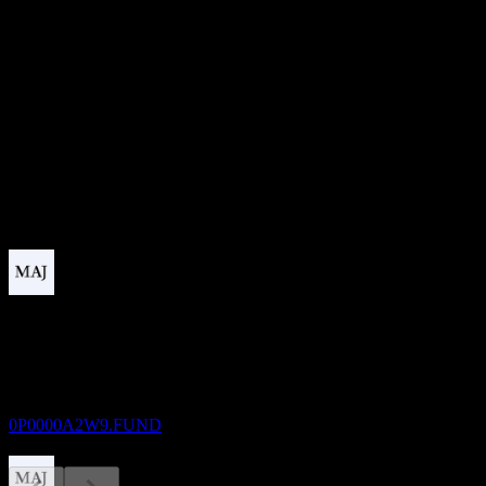
0
อัตราส่วน P/E
-
อัตราผลตอบแทนเงินปันผล
14.83%
เงินปันผล
2.08
กำลังจะมาถึง
ขึ้น XD
22
DEC
Dynamic Global Asset Allocation Fund Series
A USD
ประมาณการ
0P0000A2W9.FUND