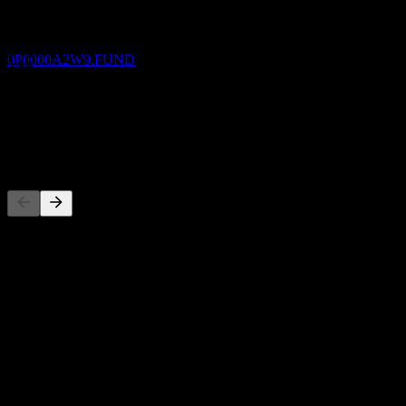
Dynamic Global Asset Allocation Fund Series
ไม่มี
A USD
การเติบโต 3 ปี
ประมาณการ
0P0000A2W9.FUND
ไม่มี
การเติบโต 1ปี
ไม่มี
คู่แข่ง
รายการนี้เป็นการวิเคราะห์ตามเหตุการณ์ล่าสุดในตลาด ไม่ใช่
คำแนะนำการลงทุน
เกี่ยวกับ
Show more...
ซีอีโอ