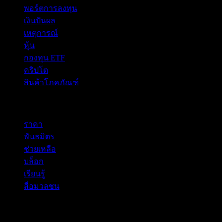
พอร์ตการลงทุน
เงินปันผล
เหตุการณ์
หุ้น
กองทุน ETF
คริปโต
สินค้าโภคภัณฑ์
company
ราคา
พันธมิตร
ช่วยเหลือ
บล็อก
เรียนรู้
สื่อมวลชน
กฎหมาย