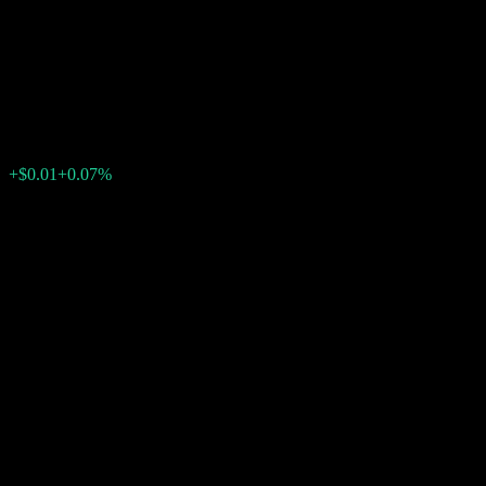
Dynamic Global Asset
Allocation Fund Series A USD
$14.01
0
+$0.01
+0.07%
สัปดาห์ที่ผ่านมา