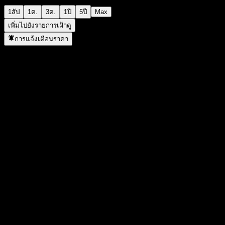
1สัป
1ด.
3ด.
1ปี
5ปี
Max
เพิ่มไปยังรายการเฝ้าดู
การแจ้งเตือนราคา
สถิติ
ราคาสูงสุดของวัน
14.01
ราคาต่ำสุดของวัน
14.01
สูงสุด 52W
15.81
ต่ำสุด 52W
13.15
ปริมาณการซื้อขาย
-
ปริมาณเฉลี่ย
-
มูลค่าตลาด