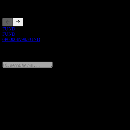
การจดทะเบียน
FUND
FUND
0P0000IN98.FUND
0 Comments
แชร์ความคิดของคุณ
FAQ
วันนี้ราคาหุ้น Kiwoom Retirement Plan 10 Feeder Bond
Balanced B1 เท่าไหร่?
▼
สัญลักษณ์หุ้นของ Kiwoom Retirement Plan 10 Feeder Bond