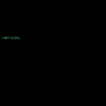
Kiwoom Retirement Plan 10
Feeder Bond Balanced B1
₩1,100
0
+₩7
+0.6%
สัปดาห์ที่ผ่านมา