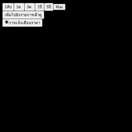
1สัป
1ด.
3ด.
1ปี
5ปี
Max
เพิ่มไปยังรายการเฝ้าดู
การแจ้งเตือนราคา
สถิติ
ราคาสูงสุดของวัน
1,100
ราคาต่ำสุดของวัน
1,100
สูงสุด 52W
1,136
ต่ำสุด 52W
1,072
ปริมาณการซื้อขาย
-
ปริมาณเฉลี่ย
-
มูลค่าตลาด