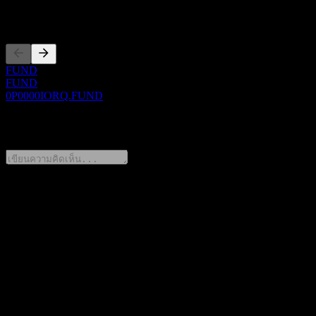
การจดทะเบียน
FUND
FUND
0P0000IORQ.FUND
0 Comments
แชร์ความคิดของคุณ
FAQ
วันนี้ราคาหุ้น Hana Individual Pension Balanced S1 เท่าไหร่?
▼
สัญลักษณ์หุ้นของ Hana Individual Pension Balanced S1 คือ
อะไร?
▼