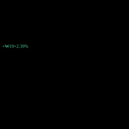
Hana Individual Pension
Balanced S1
₩823
0
+₩19
+2.39%
สัปดาห์ที่ผ่านมา