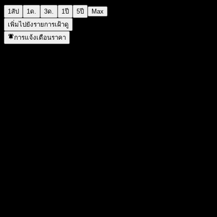
1สัป
1ด.
3ด.
1ปี
5ปี
Max
เพิ่มไปยังรายการเฝ้าดู
การแจ้งเตือนราคา
สถิติ
ราคาสูงสุดของวัน
823
ราคาต่ำสุดของวัน
823
สูงสุด 52W
2,125
ต่ำสุด 52W
744
ปริมาณการซื้อขาย
-
ปริมาณเฉลี่ย
-
มูลค่าตลาด