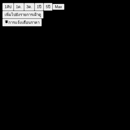
1สัป
1ด.
3ด.
1ปี
5ปี
Max
เพิ่มไปยังรายการเฝ้าดู
การแจ้งเตือนราคา
สถิติ
ราคาสูงสุดของวัน
1,460
ราคาต่ำสุดของวัน
1,460
สูงสุด 52W
1,466
ต่ำสุด 52W
1,013
ปริมาณการซื้อขาย
0
ปริมาณเฉลี่ย
0
มูลค่าตลาด