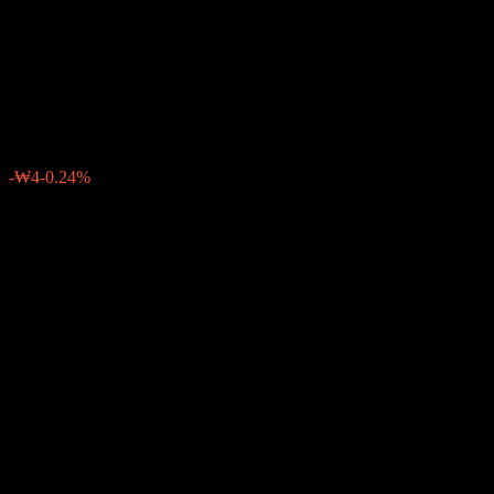
Eugene G-Best Feeder Equity
A
₩1,460
0
-₩4
-0.24%
สัปดาห์ที่ผ่านมา