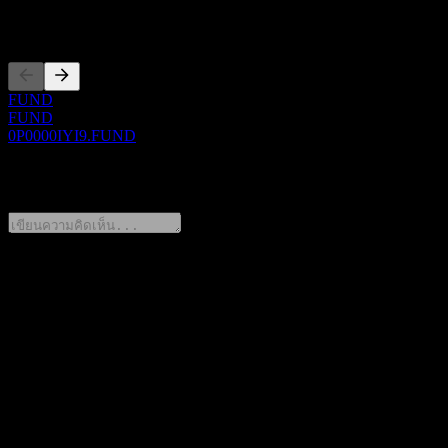
การจดทะเบียน
FUND
FUND
0P0000IYI9.FUND
0 Comments
แชร์ความคิดของคุณ
FAQ
วันนี้ราคาหุ้น Eugene G-Best Feeder Equity A เท่าไหร่?
▼
สัญลักษณ์หุ้นของ Eugene G-Best Feeder Equity A คืออะไร?
▼
ราคาหุ้นของ Eugene G-Best Feeder Equity A กำลังเพิ่มขึ้น