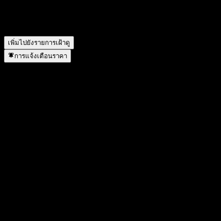
หรือไม่?
▼
Eugene G-Best Feeder Equity A อยู่ในภาคส่วนใด?
▼
Eugene G-Best Feeder Equity A ดำเนินการแตกพาร์เมื่อใด?
▼
เพิ่มไปยังรายการเฝ้าดู
การแจ้งเตือนราคา