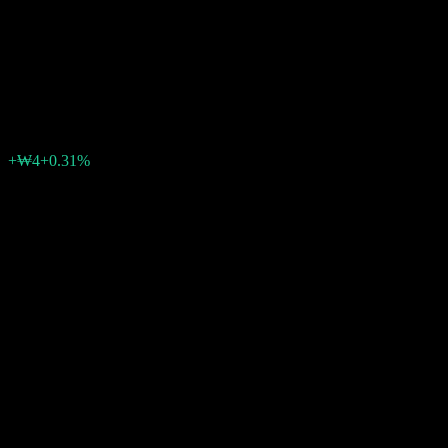
Shinhan Dream of China
Feeder Equity 2 Au
₩1,346
0
+₩4
+0.31%
สัปดาห์ที่ผ่านมา