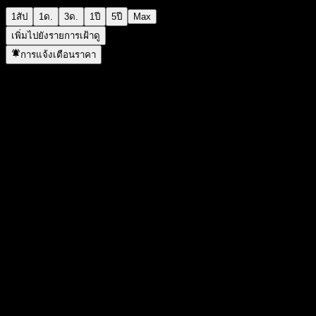
1สัป
1ด.
3ด.
1ปี
5ปี
Max
เพิ่มไปยังรายการเฝ้าดู
การแจ้งเตือนราคา
สถิติ
ราคาสูงสุดของวัน
1,346
ราคาต่ำสุดของวัน
1,346
สูงสุด 52W
1,466
ต่ำสุด 52W
1,269
ปริมาณการซื้อขาย
-
ปริมาณเฉลี่ย
-
มูลค่าตลาด