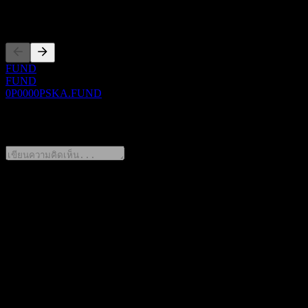
การจดทะเบียน
FUND
FUND
0P0000PSKA.FUND
0 Comments
แชร์ความคิดของคุณ
FAQ
วันนี้ราคาหุ้น Shinhan Dream of China Feeder Equity 2 Au เท่า
ไหร่?
▼
สัญลักษณ์หุ้นของ Shinhan Dream of China Feeder Equity 2 Au