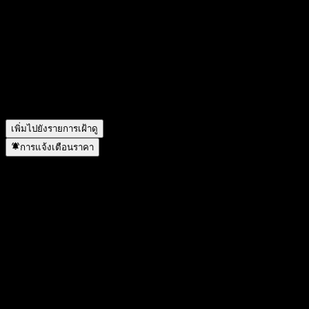
C4 คืออะไร?
▼
ราคาหุ้นของ Woori New Selection Focus Feeder Equity C4
กำลังเพิ่มขึ้นหรือไม่?
▼
Woori New Selection Focus Feeder Equity C4 อยู่ในภาคส่วน
ใด?
▼
Woori New Selection Focus Feeder Equity C4 ดำเนินการแตก
พาร์เมื่อใด?
▼
เพิ่มไปยังรายการเฝ้าดู
การแจ้งเตือนราคา