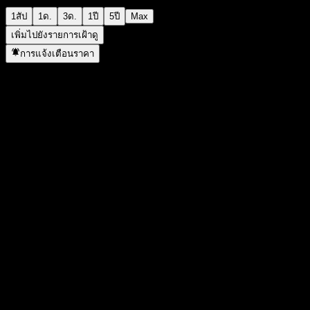
1สัป
1ด.
3ด.
1ปี
5ปี
Max
เพิ่มไปยังรายการเฝ้าดู
การแจ้งเตือนราคา
สถิติ
ราคาสูงสุดของวัน
2,024
ราคาต่ำสุดของวัน
2,024
สูงสุด 52W
2,976
ต่ำสุด 52W
875
ปริมาณการซื้อขาย
-
ปริมาณเฉลี่ย
-
มูลค่าตลาด