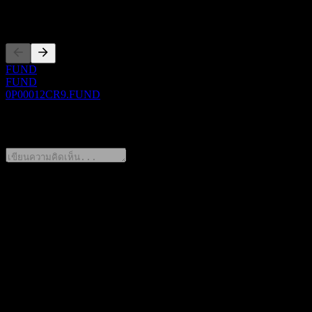
การจดทะเบียน
FUND
FUND
0P00012CR9.FUND
0 Comments
แชร์ความคิดของคุณ
FAQ
วันนี้ราคาหุ้น Woori New Selection Focus Feeder Equity C4
เท่าไหร่?
▼
สัญลักษณ์หุ้นของ Woori New Selection Focus Feeder Equity