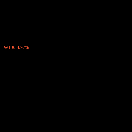
Woori New Selection Focus
Feeder Equity C4
₩2,024
0
-₩106
-4.97%
สัปดาห์ที่ผ่านมา