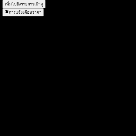
เพิ่มไปยังรายการเฝ้าดู
การแจ้งเตือนราคา
สถิติ
ราคาสูงสุดของวัน
1,091
ราคาต่ำสุดของวัน
1,091
สูงสุด 52W
1,178
ต่ำสุด 52W
977
ปริมาณการซื้อขาย
-
ปริมาณเฉลี่ย
-
มูลค่าตลาด
0
อัตราส่วน P/E