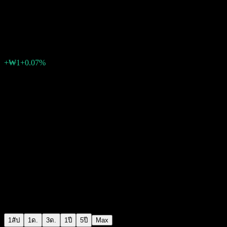
Hanwha China Legend High Div
₩1,091
0
+₩1
+0.07%
สัปดาห์ที่ผ่านมา
1สัป
1ด.
3ด.
1ปี
5ปี
Max