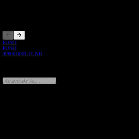
ซีอีโอ
การจดทะเบียน
FUND
FUND
0P00018I0T.FUND
0 Comments
แชร์ความคิดของคุณ
FAQ
วันนี้ราคาหุ้น KIM Wellington Global Quality Feeder Equity CP
Unhedged เท่าไหร่?
▼