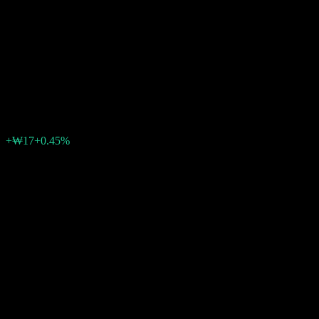
KIM Wellington Global
Quality Feeder Equity CP
Unhedged
₩3,832
0
+₩17
+0.45%
สัปดาห์ที่ผ่านมา