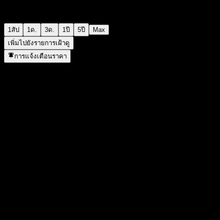
1สัป
1ด.
3ด.
1ปี
5ปี
Max
เพิ่มไปยังรายการเฝ้าดู
การแจ้งเตือนราคา
สถิติ
ราคาสูงสุดของวัน
3,832
ราคาต่ำสุดของวัน
3,832
สูงสุด 52W
4,164
ต่ำสุด 52W
3,236
ปริมาณการซื้อขาย
-
ปริมาณเฉลี่ย