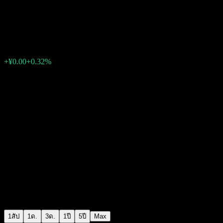
GOLDSTATE FengYing Bd A
¥1.2088
0
+¥0.00
+0.32%
สัปดาห์ที่ผ่านมา
1สัป
1ด.
3ด.
1ปี
5ปี
Max