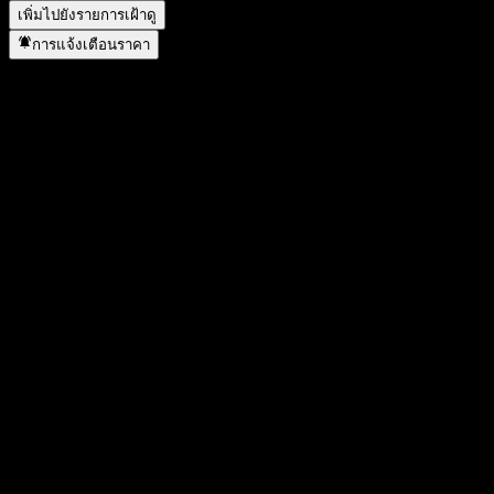
เพิ่มไปยังรายการเฝ้าดู
การแจ้งเตือนราคา
สถิติ
ราคาสูงสุดของวัน
1.2088
ราคาต่ำสุดของวัน
1.2088
สูงสุด 52W
1.277
ต่ำสุด 52W
1.113
ปริมาณการซื้อขาย
-
ปริมาณเฉลี่ย
-
มูลค่าตลาด
0
อัตราส่วน P/E