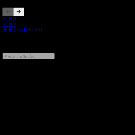
FUND
FUND
0P00018J2U.FUND
0 Comments
แชร์ความคิดของคุณ
FAQ
วันนี้ราคาหุ้น GOLDSTATE FengYing Bd A เท่าไหร่?
▼
สัญลักษณ์หุ้นของ GOLDSTATE FengYing Bd A คืออะไร?
▼
ราคาหุ้นของ GOLDSTATE FengYing Bd A กำลังเพิ่มขึ้นหรือ
ไม่?
▼
GOLDSTATE FengYing Bd A อยู่ในภาคส่วนใด?
▼