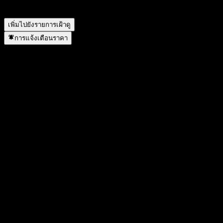
GOLDSTATE FengYing Bd A ดำเนินการแตกพาร์เมื่อใด?
▼
เพิ่มไปยังรายการเฝ้าดู
การแจ้งเตือนราคา