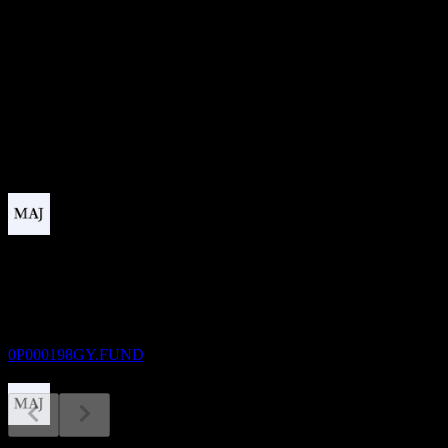
-
อัตราผลตอบแทนเงินปันผล
7.4%
เงินปันผล
0.69
กำลังจะมาถึง
ขึ้น XD
31
AUG
Fidelity Conservative Managed Risk Portfolio
F8 USD
ประมาณการ
0P000198GY.FUND
การจ่ายเงินปันผล