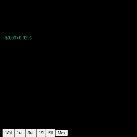
Fidelity Conservative Managed 
$9.29
0
+$0.09
+0.93%
สัปดาห์ที่ผ่านมา
1สัป
1ด.
3ด.
1ปี
5ปี
Max