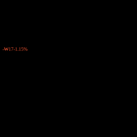
Shinyoung Marathon Small-
Mid Cap Feeder Equity AE
₩1,479
0
-₩17
-1.15%
สัปดาห์ที่ผ่านมา