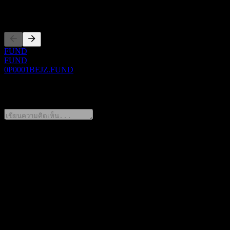
การจดทะเบียน
FUND
FUND
0P0001BEJZ.FUND
0 Comments
แชร์ความคิดของคุณ
FAQ
วันนี้ราคาหุ้น Shinyoung Marathon Small-Mid Cap Feeder
Equity AE เท่าไหร่?
▼
สัญลักษณ์หุ้นของ Shinyoung Marathon Small-Mid Cap Feeder