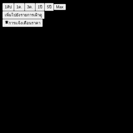
1สัป
1ด.
3ด.
1ปี
5ปี
Max
เพิ่มไปยังรายการเฝ้าดู
การแจ้งเตือนราคา
สถิติ
ราคาสูงสุดของวัน
1,479
ราคาต่ำสุดของวัน
1,479
สูงสุด 52W
2,248
ต่ำสุด 52W
1,147
ปริมาณการซื้อขาย
-
ปริมาณเฉลี่ย
-
มูลค่าตลาด