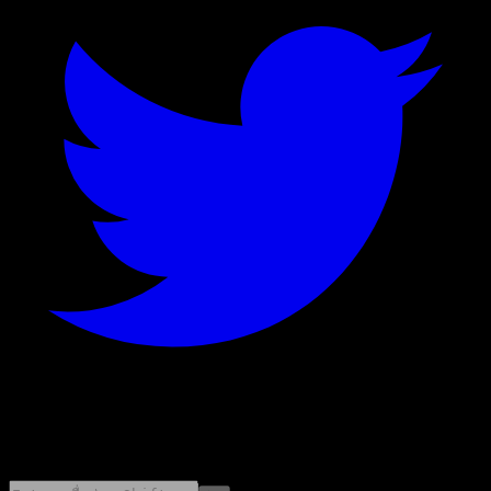
©
2026
Stock Events GmbH