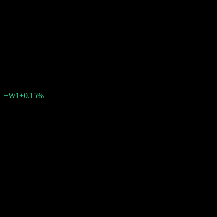
AB Monthly Distribution
Global High Yield Bond-Fund
of Funds Cw
₩700
0
+₩1
+0.15%
สัปดาห์ที่ผ่านมา