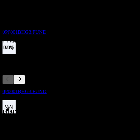
ไม่มี
21
การเติบโต 5 ปี
SEP
AB Monthly Distribution Global High Yield
ไม่มี
Bond-Fund of Funds Cw
การเติบโต 3 ปี
ประมาณการ
0P0001BHG3.FUND
ไม่มี
การเติบโต 1ปี
100%
ขึ้น XD
คู่แข่ง
20
OCT
AB Monthly Distribution Global High Yield
Bond-Fund of Funds Cw
ประมาณการ
รายการนี้เป็นการวิเคราะห์ตามเหตุการณ์ล่าสุดในตลาด ไม่ใช่
0P0001BHG3.FUND
คำแนะนำการลงทุน
เกี่ยวกับ
การจ่ายเงินปันผล
20
Show more...
OCT
ซีอีโอ
AB Monthly Distribution Global High Yield