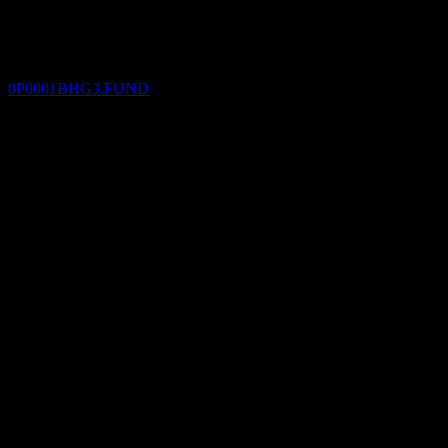
20
JAN
27
AB Monthly Distribution Global High Yield
Bond-Fund of Funds Cw
ประมาณการ
0P0001BHG3.FUND