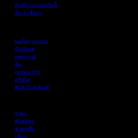
หุ้นที่ร่วงแรงสุดวันนี้
หุ้น AI ชั้นนำ
คุณสมบัติ
พอร์ตการลงทุน
เงินปันผล
เหตุการณ์
หุ้น
กองทุน ETF
คริปโต
สินค้าโภคภัณฑ์
company
ราคา
พันธมิตร
ช่วยเหลือ
บล็อก