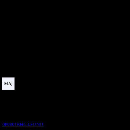
-
มูลค่าตลาด
0
อัตราส่วน P/E
-
อัตราผลตอบแทนเงินปันผล
7.64%
เงินปันผล
53.48
กำลังจะมาถึง
ขึ้น XD
20
AUG
AB Monthly Distribution Global High Yield
Bond-Fund of Funds Cw
ประมาณการ
0P0001BHG3.FUND