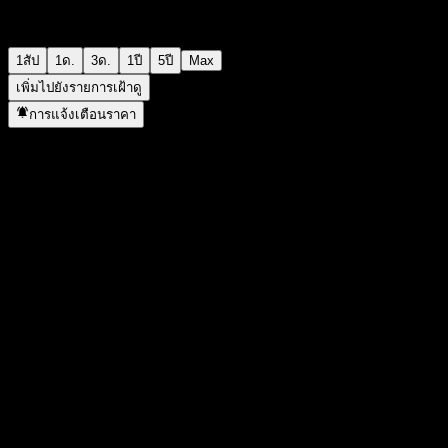
1สัป
1ด.
3ด.
1ปี
5ปี
Max
เพิ่มไปยังรายการเฝ้าดู
การแจ้งเตือนราคา
สถิติ
ราคาสูงสุดของวัน
700
ราคาต่ำสุดของวัน
700
สูงสุด 52W
733
ต่ำสุด 52W
695
ปริมาณการซื้อขาย
-
ปริมาณเฉลี่ย