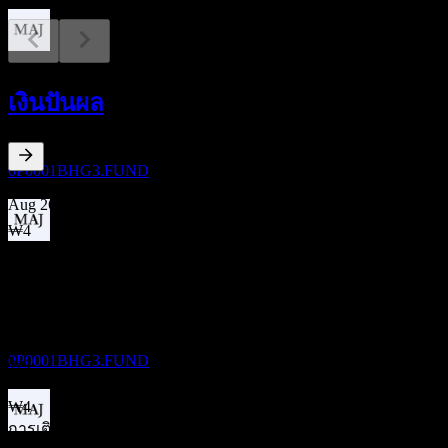
การจ่ายเงินปันผล
20
เงินปันผล
AUG
AB Monthly Distribution Global High Yield
Bond-Fund of Funds Cw
ประมาณการ
0P0001BHG3.FUND
7.64
%
อัตราผลตอบแทนเงินปันผล
Aug 26
₩4
Jul 26
ขึ้น XD
₩4
21
Jun 26
SEP
AB Monthly Distribution Global High Yield
₩4
Bond-Fund of Funds Cw
May 26
ประมาณการ
0P0001BHG3.FUND
₩4
Apr 26
₩4
การเติบโต 10ปี
การจ่ายเงินปันผล