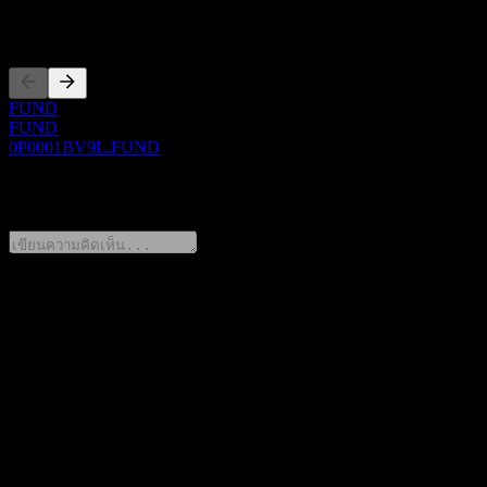
การจดทะเบียน
FUND
FUND
0P0001BV9L.FUND
0 Comments
แชร์ความคิดของคุณ
FAQ
วันนี้ราคาหุ้น Fondo Mutuo Security Latam J เท่าไหร่?
▼
สัญลักษณ์หุ้นของ Fondo Mutuo Security Latam J คืออะไร?
▼
ราคาหุ้นของ Fondo Mutuo Security Latam J กำลังเพิ่มขึ้นหรือ