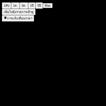
1สัป
1ด.
3ด.
1ปี
5ปี
Max
เพิ่มไปยังรายการเฝ้าดู
การแจ้งเตือนราคา
สถิติ
ราคาสูงสุดของวัน
1,377.9
ราคาต่ำสุดของวัน
1,377.9
สูงสุด 52W
1,497.72
ต่ำสุด 52W
979.3
ปริมาณการซื้อขาย
-
ปริมาณเฉลี่ย
-
มูลค่าตลาด