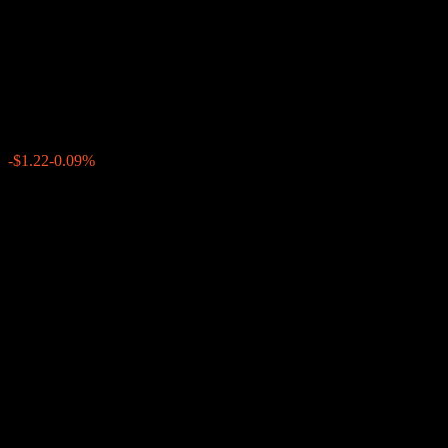
Fondo Mutuo Security Latam
J
$1,377.90
0
-$1.22
-0.09%
สัปดาห์ที่ผ่านมา