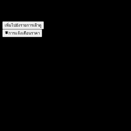
ไม่?
▼
Fondo Mutuo Security Latam J อยู่ในภาคส่วนใด?
▼
Fondo Mutuo Security Latam J ดำเนินการแตกพาร์เมื่อใด?
▼
เพิ่มไปยังรายการเฝ้าดู
การแจ้งเตือนราคา