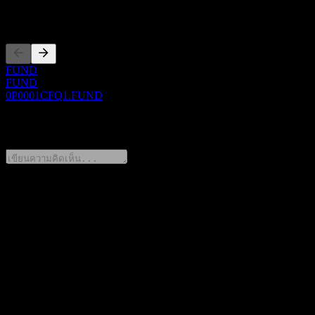
การจดทะเบียน
FUND
FUND
0P0001CFQ1.FUND
0 Comments
แชร์ความคิดของคุณ
FAQ
วันนี้ราคาหุ้น Truston Pincette Core Feeder Equity C เท่าไหร่?
▼
สัญลักษณ์หุ้นของ Truston Pincette Core Feeder Equity C คือ