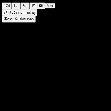
1สัป
1ด.
3ด.
1ปี
5ปี
Max
เพิ่มไปยังรายการเฝ้าดู
การแจ้งเตือนราคา
สถิติ
ราคาสูงสุดของวัน
1,099
ราคาต่ำสุดของวัน
1,099
สูงสุด 52W
1,862
ต่ำสุด 52W
948
ปริมาณการซื้อขาย
-
ปริมาณเฉลี่ย
-
มูลค่าตลาด