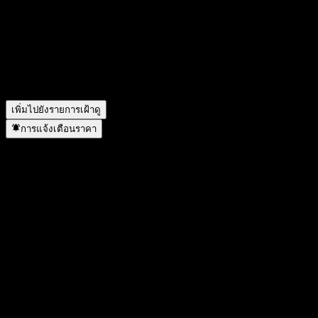
อะไร?
▼
ราคาหุ้นของ Truston Pincette Core Feeder Equity C กำลังเพิ่ม
ขึ้นหรือไม่?
▼
Truston Pincette Core Feeder Equity C อยู่ในภาคส่วนใด?
▼
Truston Pincette Core Feeder Equity C ดำเนินการแตกพาร์เมื่อ
ใด?
▼
เพิ่มไปยังรายการเฝ้าดู
การแจ้งเตือนราคา