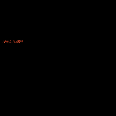
Truston Pincette Core Feeder
Equity C
₩1,099
0
-₩64
-5.48%
สัปดาห์ที่ผ่านมา