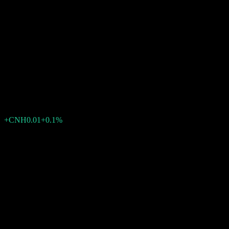
Value Partners Fund Series -
Value Partners Asian Total
Return Bond Fund RMB
Unhedged Acc
CNH10.10
0
+CNH0.01
+0.1%
สัปดาห์ที่ผ่านมา