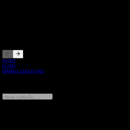
Show more...
ซีอีโอ
ISIN
0P0001CZHD
การจดทะเบียน
FUND
FUND
0P0001CZHD.FUND
0 Comments
แชร์ความคิดของคุณ
FAQ