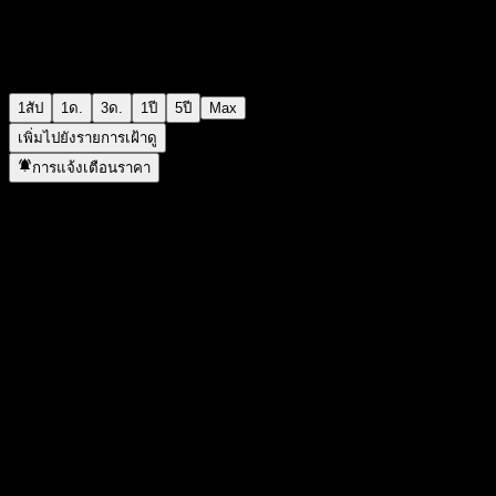
1สัป
1ด.
3ด.
1ปี
5ปี
Max
เพิ่มไปยังรายการเฝ้าดู
การแจ้งเตือนราคา
สถิติ
ราคาสูงสุดของวัน
10.1
ราคาต่ำสุดของวัน
10.1
สูงสุด 52W
10.55
ต่ำสุด 52W
10.06
ปริมาณการซื้อขาย