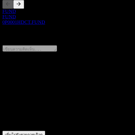
FUND
FUND
0P0001HDCT.FUND
0 Comments
แชร์ความคิดของคุณ
FAQ
วันนี้ราคาหุ้น UBS SDIC HS300 Enhanced Idx A เท่าไหร่?
▼
สัญลักษณ์หุ้นของ UBS SDIC HS300 Enhanced Idx A คืออะไร?
ราคาหุ้นของ UBS SDIC HS300 Enhanced Idx A กำลังเพิ่มขึ้นห
UBS SDIC HS300 Enhanced Idx A อยู่ในภาคส่วนใด?
▼
UBS SDIC HS300 Enhanced Idx A ดำเนินการแตกพาร์เมื่อใด?
เพิ่มไปยังรายการเฝ้าดู