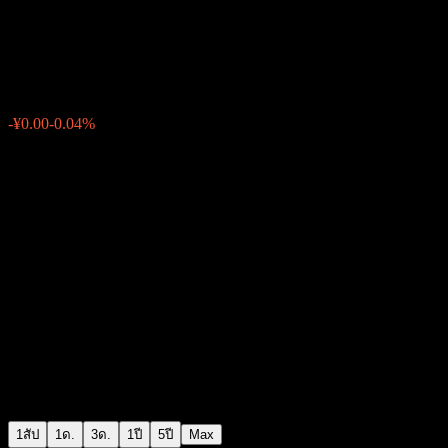
UBS SDIC HS300 Enhanced Id
¥1.6566
0
-¥0.00
-0.04%
สัปดาห์ที่ผ่านมา
1สัป
1ด.
3ด.
1ปี
5ปี
Max