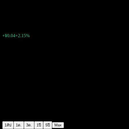
Essence CSI SZ Tech Innov Idx
¥1.6967
0
+¥0.04
+2.15%
สัปดาห์ที่ผ่านมา
1สัป
1ด.
3ด.
1ปี
5ปี
Max