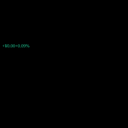
China Universal CSI SOEs
OBOR Fdr A
¥1.5914
0
+¥0.00
+0.09%
สัปดาห์ที่ผ่านมา