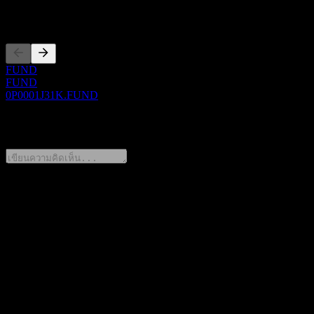
การจดทะเบียน
FUND
FUND
0P0001J31K.FUND
0 Comments
แชร์ความคิดของคุณ
FAQ
วันนี้ราคาหุ้น China Universal CSI SOEs OBOR Fdr A เท่า
ไหร่?
▼
สัญลักษณ์หุ้นของ China Universal CSI SOEs OBOR Fdr A คือ