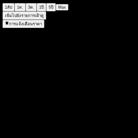
1สัป
1ด.
3ด.
1ปี
5ปี
Max
เพิ่มไปยังรายการเฝ้าดู
การแจ้งเตือนราคา
สถิติ
ราคาสูงสุดของวัน
1.5914
ราคาต่ำสุดของวัน
1.5914
สูงสุด 52W
1.858
ต่ำสุด 52W
1.403
ปริมาณการซื้อขาย
-
ปริมาณเฉลี่ย
-
มูลค่าตลาด