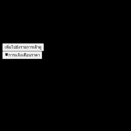
อะไร?
▼
ราคาหุ้นของ China Universal CSI SOEs OBOR Fdr A กำลัง
เพิ่มขึ้นหรือไม่?
▼
China Universal CSI SOEs OBOR Fdr A อยู่ในภาคส่วนใด?
▼
China Universal CSI SOEs OBOR Fdr A ดำเนินการแตกพาร์
เมื่อใด?
▼
เพิ่มไปยังรายการเฝ้าดู
การแจ้งเตือนราคา