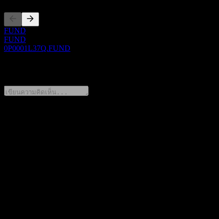
FUND
FUND
0P0001L37Q.FUND
0 Comments
แชร์ความคิดของคุณ
FAQ
วันนี้ราคาหุ้น ICBCCS Double Return Bd C เท่าไหร่?
▼
สัญลักษณ์หุ้นของ ICBCCS Double Return Bd C คืออะไร?
▼
ราคาหุ้นของ ICBCCS Double Return Bd C กำลังเพิ่มขึ้นหรือ
ไม่?
▼
ICBCCS Double Return Bd C อยู่ในภาคส่วนใด?
▼