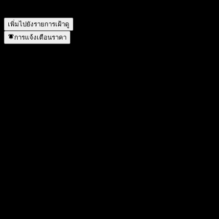
ICBCCS Double Return Bd C ดำเนินการแตกพาร์เมื่อใด?
▼
เพิ่มไปยังรายการเฝ้าดู
การแจ้งเตือนราคา