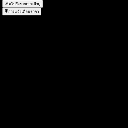
เพิ่มไปยังรายการเฝ้าดู
การแจ้งเตือนราคา
สถิติ
ราคาสูงสุดของวัน
1.0387
ราคาต่ำสุดของวัน
1.0387
สูงสุด 52W
1.083
ต่ำสุด 52W
1.0035
ปริมาณการซื้อขาย
-
ปริมาณเฉลี่ย
-
มูลค่าตลาด
0
อัตราส่วน P/E