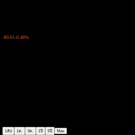
ICBCCS Double Return Bd C
¥1.0387
0
-¥0.01
-0.48%
สัปดาห์ที่ผ่านมา
1สัป
1ด.
3ด.
1ปี
5ปี
Max