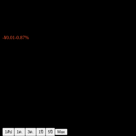
Zhongtai Xingyu Value Growth 
¥0.9503
0
-¥0.01
-0.87%
สัปดาห์ที่ผ่านมา
1สัป
1ด.
3ด.
1ปี
5ปี
Max