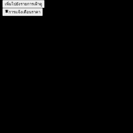
เพิ่มไปยังรายการเฝ้าดู
การแจ้งเตือนราคา
สถิติ
ราคาสูงสุดของวัน
0.9503
ราคาต่ำสุดของวัน
0.9503
สูงสุด 52W
1.005
ต่ำสุด 52W
0.774
ปริมาณการซื้อขาย
-
ปริมาณเฉลี่ย
-
มูลค่าตลาด
0
อัตราส่วน P/E