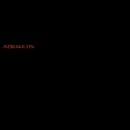
Da Cheng Short Term Bond A
NZD
NZ$12.01
0
-NZ$0.04
-0.33%
สัปดาห์ที่ผ่านมา