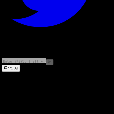
©
2026
Stock Events GmbH
ถาม AI