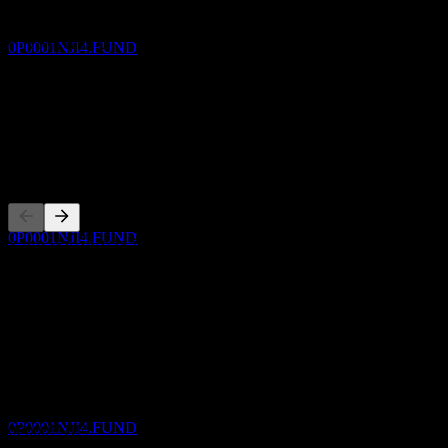
Da Cheng Short Term Bond A NZD
ไม่มี
ประมาณการ
การเติบโต 3 ปี
0P0001NJI4.FUND
ไม่มี
การเติบโต 1ปี
180%
ขึ้น XD
คู่แข่ง
16
OCT
Da Cheng Short Term Bond A NZD
ประมาณการ
0P0001NJI4.FUND
รายการนี้เป็นการวิเคราะห์ตามเหตุการณ์ล่าสุดในตลาด ไม่ใช่
คำแนะนำการลงทุน
เกี่ยวกับ
การจ่ายเงินปันผล
16
Show more...
OCT
ซีอีโอ
Da Cheng Short Term Bond A NZD
ISIN
ประมาณการ
0P0001NJI4.FUND
0P0001NJI4