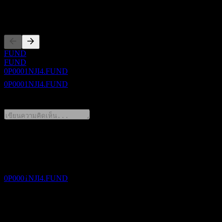
การจดทะเบียน
ขึ้น XD
16
FUND
NOV
FUND
Da Cheng Short Term Bond A NZD
0P0001NJI4.FUND
ประมาณการ
0P0001NJI4.FUND
0 Comments
การจ่ายเงินปันผล
16
แชร์ความคิดของคุณ
NOV
Da Cheng Short Term Bond A NZD
FAQ
ประมาณการ
0P0001NJI4.FUND
วันนี้ราคาหุ้น Da Cheng Short Term Bond A NZD เท่าไหร่?
▼
สัญลักษณ์หุ้นของ Da Cheng Short Term Bond A NZD คือ
อะไร?
▼