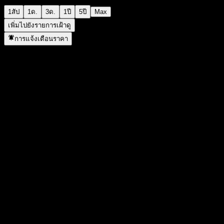
1สัป
1ด.
3ด.
1ปี
5ปี
Max
เพิ่มไปยังรายการเฝ้าดู
การแจ้งเตือนราคา
สถิติ
ราคาสูงสุดของวัน
12.01
ราคาต่ำสุดของวัน
12.01
สูงสุด 52W
12.71
ต่ำสุด 52W
11.76
ปริมาณการซื้อขาย
-
ปริมาณเฉลี่ย
-
มูลค่าตลาด