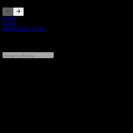
FUND
FUND
0P0001ODEQ.FUND
0 Comments
แชร์ความคิดของคุณ
FAQ
วันนี้ราคาหุ้น Zhong Ou QiFu Alloc C เท่าไหร่?
▼
สัญลักษณ์หุ้นของ Zhong Ou QiFu Alloc C คืออะไร?
▼
ราคาหุ้นของ Zhong Ou QiFu Alloc C กำลังเพิ่มขึ้นหรือไม่?
▼
Zhong Ou QiFu Alloc C อยู่ในภาคส่วนใด?
▼
Zhong Ou QiFu Alloc C ดำเนินการแตกพาร์เมื่อใด?
▼