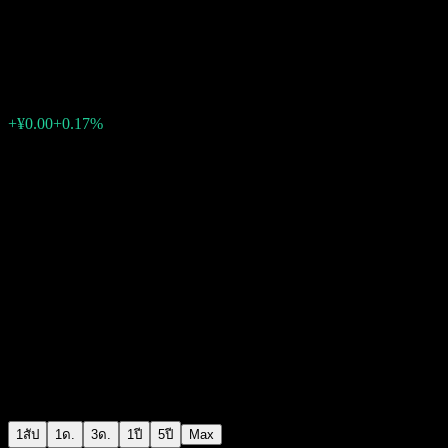
Zhong Ou QiFu Alloc C
¥1.1096
0
+¥0.00
+0.17%
สัปดาห์ที่ผ่านมา
1สัป
1ด.
3ด.
1ปี
5ปี
Max