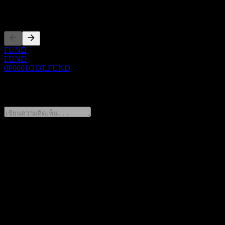
การจดทะเบียน
FUND
FUND
0P0001OI3T.FUND
0 Comments
แชร์ความคิดของคุณ
FAQ
วันนี้ราคาหุ้น ChinaAMC Yongkang Tianfu Fund C เท่าไหร่?
▼
สัญลักษณ์หุ้นของ ChinaAMC Yongkang Tianfu Fund C คือ
อะไร?
▼