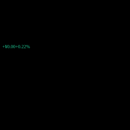
ChinaAMC Yongkang Tianfu
Fund C
¥2.07
0
+¥0.00
+0.22%
สัปดาห์ที่ผ่านมา