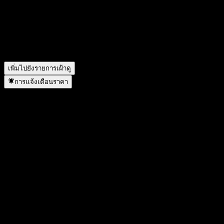
ราคาหุ้นของ ChinaAMC Yongkang Tianfu Fund C กำลังเพิ่ม
ขึ้นหรือไม่?
▼
ChinaAMC Yongkang Tianfu Fund C อยู่ในภาคส่วนใด?
▼
ChinaAMC Yongkang Tianfu Fund C ดำเนินการแตกพาร์เมื่อ
ใด?
▼
เพิ่มไปยังรายการเฝ้าดู
การแจ้งเตือนราคา