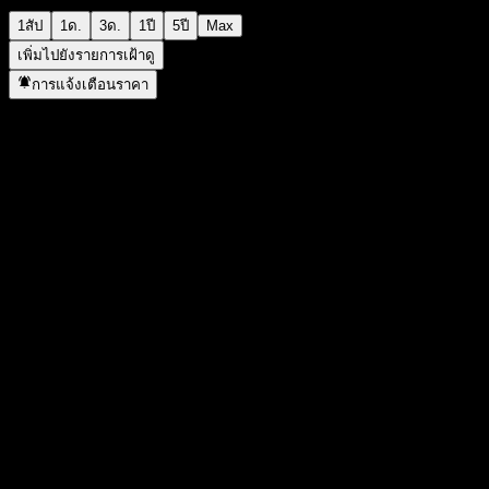
1สัป
1ด.
3ด.
1ปี
5ปี
Max
เพิ่มไปยังรายการเฝ้าดู
การแจ้งเตือนราคา
สถิติ
ราคาสูงสุดของวัน
2.07
ราคาต่ำสุดของวัน
2.07
สูงสุด 52W
2.37
ต่ำสุด 52W
1.573
ปริมาณการซื้อขาย
-
ปริมาณเฉลี่ย
-
มูลค่าตลาด