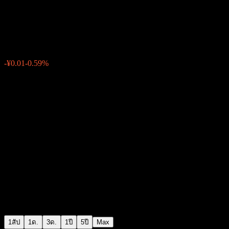
Harvest ESG Hybrid Fund C
¥1.7423
0
-¥0.01
-0.59%
สัปดาห์ที่ผ่านมา
1สัป
1ด.
3ด.
1ปี
5ปี
Max