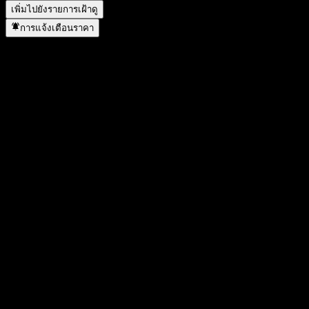
เพิ่มไปยังรายการเฝ้าดู
การแจ้งเตือนราคา
สถิติ
ราคาสูงสุดของวัน
1.7423
ราคาต่ำสุดของวัน
1.7423
สูงสุด 52W
1.9231
ต่ำสุด 52W
1.108
ปริมาณการซื้อขาย
-
ปริมาณเฉลี่ย
-
มูลค่าตลาด
0
อัตราส่วน P/E